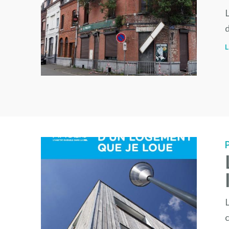
L
d
L
L
c