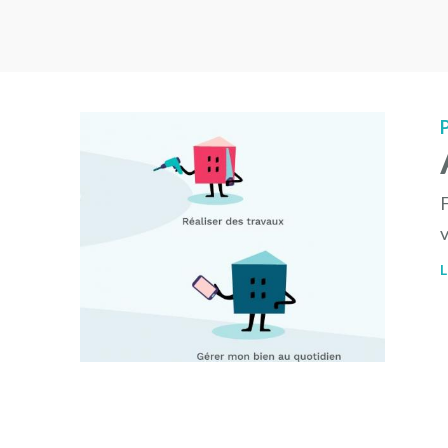
F
v
L