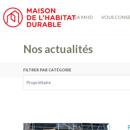
Aller
Panneau de gestion des cookies
au
contenu
LA MHD
VOUS CONSE
principal
Nos actualités
FILTRER PAR CATÉGORIE
Lancer
le
filtrage
par
Filtrer
par