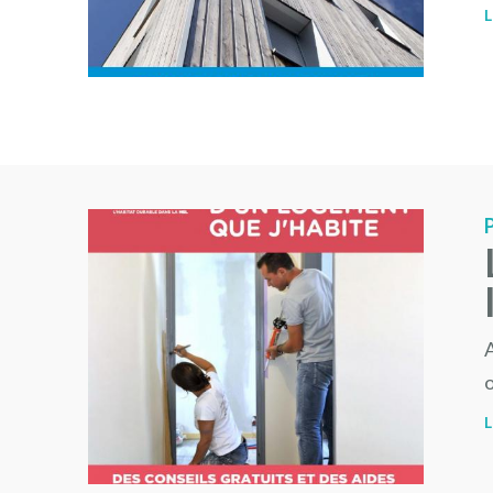
L
A
L