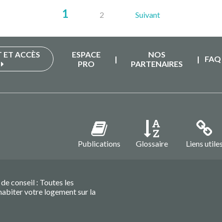
1
2
Suivant
Page
Page
Page
suivante
CONTACT ET ACCÈS
ESPACE
NOS
|
|
FAQ
PRO
PARTENAIRES
Publications
Glossaire
Liens utile
de conseil : Toutes les
habiter votre logement sur la