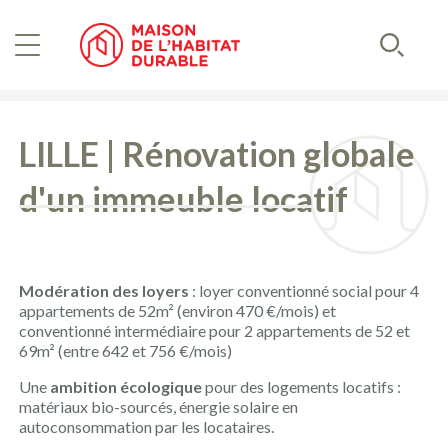
Aller
Panneau de gestion des cookies
au
contenu
Recherc
principal
LILLE | Rénovation globale
d'un immeuble locatif
Modération des loyers
: loyer conventionné social pour 4
appartements de 52m² (environ 470 €/mois) et
conventionné intermédiaire pour 2 appartements de 52 et
69m² (entre 642 et 756 €/mois)
Une
ambition écologique
pour des logements locatifs :
matériaux bio-sourcés, énergie solaire en
autoconsommation par les locataires.