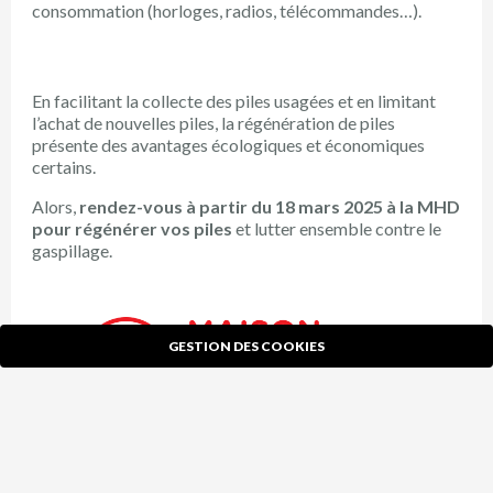
consommation (horloges, radios, télécommandes…).
En facilitant la collecte des piles usagées et en limitant
l’achat de nouvelles piles, la régénération de piles
présente des avantages écologiques et économiques
certains.
Alors,
rendez-vous à partir du 18 mars 2025 à la MHD
pour régénérer vos piles
et lutter ensemble contre le
gaspillage.
GESTION DES COOKIES
X
Ce site utilise des cookies et vous donne le contrôle sur ceux
que vous souhaitez activer
Pour plus d'information :
03 59 00 03 59
ou
maisonhabitatdurable@lillemetropole.fr
TOUT ACCEPTER
TOUT REFUSER