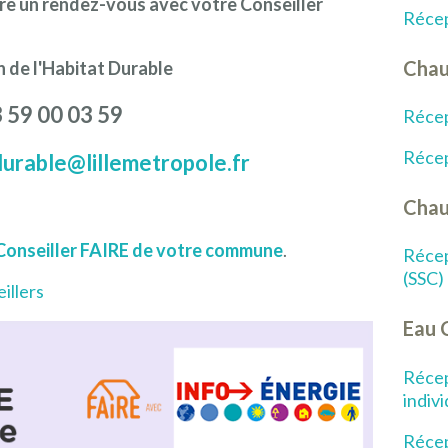
dre un rendez-vous avec votre Conseiller
Récep
Chau
n de l'Habitat Durable
 59 00 03 59
Récep
Récep
urable@lillemetropole.fr
Chau
Conseiller FAIRE de votre commune
.
Récep
(SSC)
illers
Eau 
Récep
indiv
Récep