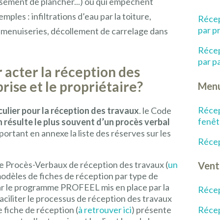
sement de plancher...) ou qui empêchent
mples : infiltrations d’eau par la toiture,
Récep
par p
menuiseries, décollement de carrelage dans
Récep
par p
acter la réception des
rise et le propriétaire?
Menu
Récep
iculier pour la réception des travaux
. le Code
fenêt
n résulte le plus souvent d’un procès verbal
ortant en annexe la liste des réserves sur les
Récep
e Procès-Verbaux de réception des travaux (
un
Vent
modèles de fiches de réception par type de
ar le programme PROFEEL mis en place par la
Réce
faciliter le processus de réception des travaux
Récep
fiche de réception (
à retrouver ici
) présente