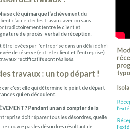
hase clé qui marque l’achèvement du
 client d’accepter les travaux avec ou sans
ontradictoirement (entre le client et
ignature de procès-verbal de réception
.
t être levées par l’entreprise dans un délai défini
Modè
levée de réserve (entre le client et l’entreprise)
réce
travaux rectificatifs sont réalisés.
pro
es travaux : un top départ !
typo
Isol
 car c’est elle qui détermine le
point de départ
urances qui en découlent
.
Récep
HÈVEMENT ?
Pendant un an à compter de la
l’exté
’entreprise doit réparer tous les désordres, quelle
Récep
lle ne couvre pas les désordres résultant de
l’ext