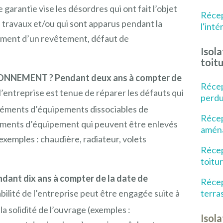
 garantie vise les désordres qui ont fait l’objet
Récep
s travaux et/ou qui sont apparus pendant la
l'inté
ement d’un revêtement, défaut de
Isol
toit
NEMENT ? Pendant deux ans à compter de
Récep
 l’entreprise est tenue de réparer les défauts qui
perd
léments d’équipements dissociables de
Récep
léments d’équipement qui peuvent être enlevés
amén
xemples : chaudière, radiateur, volets
Récep
toitur
nt dix ans à compter de la date de
Récep
terra
abilité de l’entreprise peut être engagée suite à
solidité de l’ouvrage (exemples :
Isola