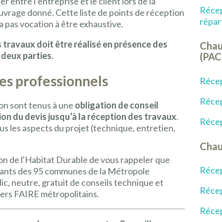
 entre l’entreprise et le client lors de la
Récep
ouvrage donné. Cette liste de points de réception
répar
n’a pas vocation à être exhaustive.
 travaux doit être réalisé en présence des
Chau
 deux parties
.
(PAC
des professionnels
Récep
Réce
ion sont tenus à une
obligation de conseil
ion du devis jusqu’à la réception des travaux
.
Récep
tous les aspects du projet (technique, entretien,
Chau
n de l'Habitat Durable de vous rappeler que
Récep
itants des 95 communes de la Métropole
ic, neutre, gratuit de conseils technique et
Récep
llers FAIRE métropolitains.
Récep