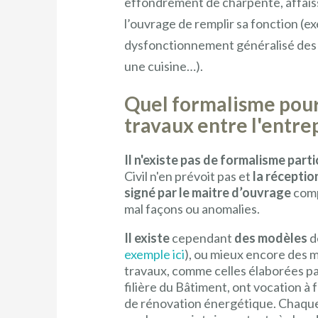
effondrement de charpente, affais
l’ouvrage de remplir sa fonction (exe
dysfonctionnement généralisé des 
une cuisine…).
Quel formalisme pour 
travaux entre l'entrep
Il n'existe pas de formalisme part
Civil n'en prévoit pas et
la réceptio
signé par le maitre d’ouvrage
comp
mal façons ou anomalies.
Il existe
cependant
des modèles
d
exemple ici
), ou mieux encore des 
travaux, comme celles élaborées p
filière du Bâtiment, ont vocation à 
de rénovation énergétique. Chaque 