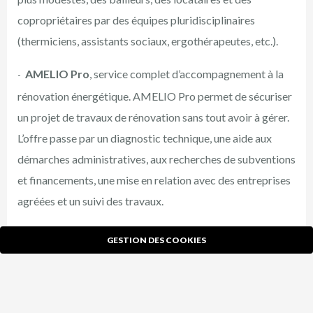
copropriétaires par des équipes pluridisciplinaires
(thermiciens, assistants sociaux, ergothérapeutes, etc.).
AMELIO Pro
, service complet d’accompagnement à la
rénovation énergétique. AMELIO Pro permet de sécuriser
un projet de travaux de rénovation sans tout avoir à gérer.
L’offre passe par un diagnostic technique, une aide aux
démarches administratives, aux recherches de subventions
et financements, une mise en relation avec des entreprises
agréées et un suivi des travaux.
GESTION DES COOKIES
X
AMELIO est un service public, de proximité et
Ce site utilise des cookies et vous donne le contrôle sur ceux
indépendant.
que vous souhaitez activer